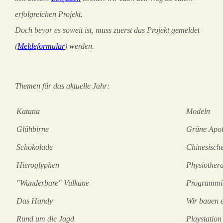
erfolgreichen Projekt.
Doch bevor es soweit ist, muss zuerst das Projekt gemeldet
(
Meldeformular
) werden.
Themen für das aktuelle Jahr:
Katana
Modeln
Glühbirne
Grüne Apo
Schokolade
Chinesische
Hieroglyphen
Physiother
"Wunderbare" Vulkane
Programmie
Das Handy
Wir bauen e
Rund um die Jagd
Playstation